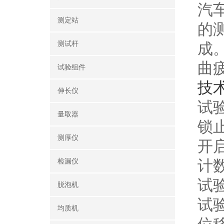
汽
测定站‌
的
测试杆
成
曲
试验组件
技
伸长仪
试验
量取器
锁止
测厚仪
开启
计数
检漏仪
试
脱泡机
试验
均质机