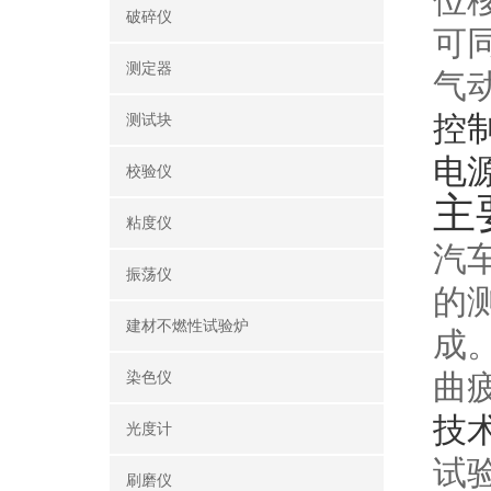
位
破碎仪
可
测定器
气
控
测试块
电
校验仪
主
粘度仪
汽
振荡仪
的
建材不燃性试验炉
成
曲
染色仪
技
光度计
试验
刷磨仪