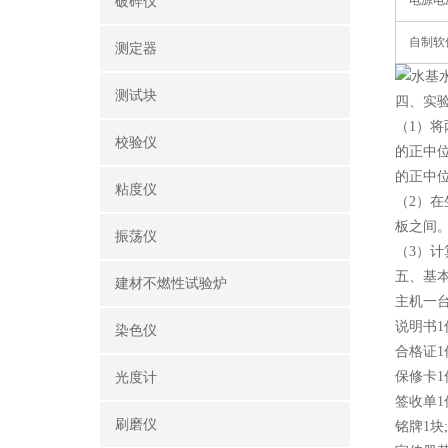
电源电
破碎仪
自制软
测定器
测试块
四、实
（1）将
校验仪
的正中
的正中
粘度仪
（2）在
板之间。
振荡仪
（3）计
五、基
建材不燃性试验炉
主机一
说明书1
染色仪
合格证1
保修卡1
光度计
签收单1
刷磨仪
铭牌1块;