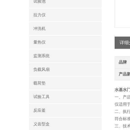
试验池
拉力仪
冲洗机
量热仪
详细
监测系统
品牌
负载风扇
产品
载荷垫
水基水
试验工具
一、产
仅适用
反应釜
二、执
符合标准
义齿型盒
三、技