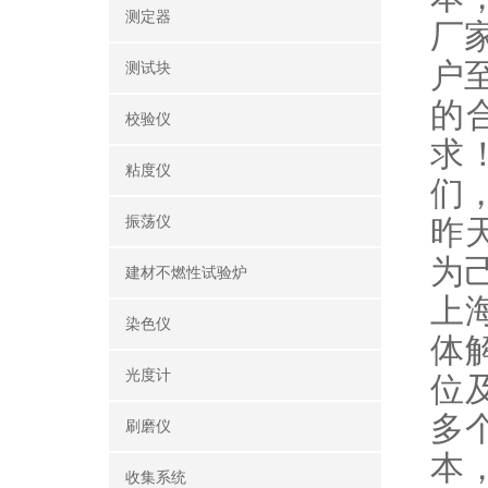
测定器
厂
户
测试块
的
校验仪
求
粘度仪
们
振荡仪
昨
为
建材不燃性试验炉
上
染色仪
体
光度计
位
多
刷磨仪
本
收集系统