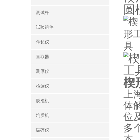
圆
测试杆
试验组件
伸长仪
量取器
测厚仪
楔
检漏仪
上
脱泡机
体
位
均质机
多
破碎仪
本