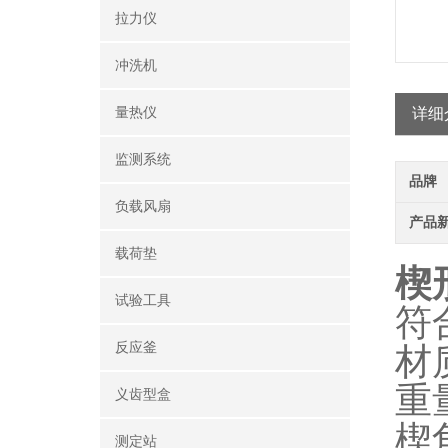
拉力仪
冲洗机
量热仪
详细
监测系统
品牌
负载风扇
产品
载荷垫
楔
试验工具
符
反应釜
材
重
义齿型盒
楔
测定站‌