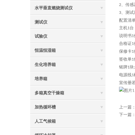
、
传感
2
水平垂直燃烧测试仪
、测试
3
配置清
测试仪
主机
台
1
说明书
1
试验仪
合格证
1
恒温恒湿箱
保修卡
1
签收单
1
生化培养箱
铭牌
块
1
;
电源线
1
培养箱
宣传册
多箱真空干燥箱
加热循环槽
上一篇
下一篇
人工气候箱