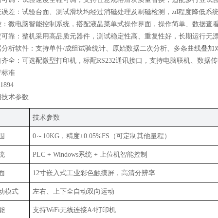
统误差：试验台面、测试滑块均经过消磁处理及剩磁检测，zd程度降低系
控：微电脑智能控制系统，搭配液晶菜单式操作界面，操作简单、数据查
定可靠：整机采用高品质元器件，测试稳定性高、重复性好，长期运行无
据分析软件：支持单件/成组试验统计、原始数据二次分析、多条曲线叠加
口齐全：可选配微型打印机，标配RS232通讯接口，支持电脑联机、数据
行标准
1894
细技术参数
技术参数
围
0～10KG，精度±0.05%FS（可定制其他量程）
统
PLC + Windows系统 + 上位机智能控制
面
12寸嵌入式工业彩色触摸屏，高清分辨率
动模式
左右、上下全自动双向运动
能
支持WiFi无线连接A4打印机