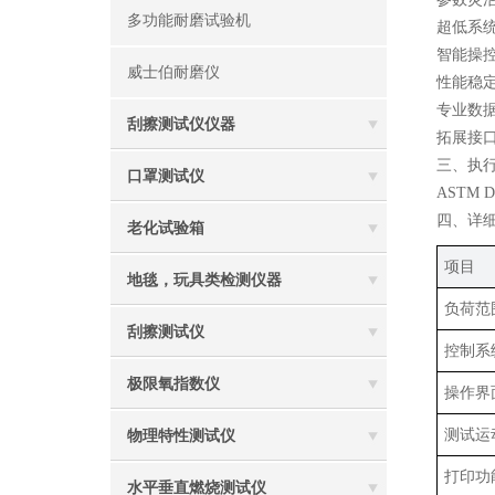
多功能耐磨试验机
超低系
智能操
威士伯耐磨仪
性能稳
专业数
刮擦测试仪仪器
拓展接
三、执
口罩测试仪
ASTM D
四、详
老化试验箱
项目
地毯，玩具类检测仪器
负荷范
刮擦测试仪
控制系
极限氧指数仪
操作界
测试运
物理特性测试仪
打印功
水平垂直燃烧测试仪