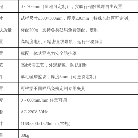
程
0～700mm（量程可定制），实验行程触摸屏自由设置
寸
试样尺寸≤500×500mm，厚度≤30mm（特殊长款厚可定制）
块质量
标配200g，支持各类砝码免费选配、定制
置
高精度电机 + 精密直线导轨，运行平稳静音
置
标配一体式亚克力安全防护罩
艺
高d烤漆工艺，外观精致、防锈耐刮
件
羊毛毡摩擦块，厚度8mm（可更换定制）
置
可根据不同样品免费定制专用夹具
度
0～600mm/min 任意可调
源
AC 220V 50Hz
寸
1168×800×1520mm（常规）
重
80kg