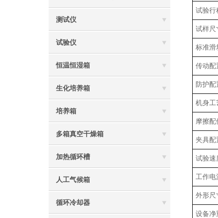
试验行
测试仪
试样尺
试验仪
标准滑
恒温恒湿箱
传动配
防护配
生化培养箱
机身工
培养箱
摩擦配
多箱真空干燥箱
夹具配
加热循环槽
试验速
工作电
人工气候箱
外形尺
循环冷却器
设备净