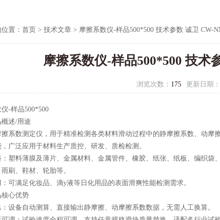
的位置：
首页
>
技术文章
> 摩擦系数仪-样品500*500 技术参数 诚卫 CW-NM
摩擦系数仪-样品500*500 技术参
浏览次数：
175
更新日期
数仪
-样品500*500
概述/用途
摩擦系数测定仪，用于精准检测各类材料滑动过程中的静摩擦系数、动摩
能，广泛应用于材料生产质控、研发、质检检测。
料：塑料薄膜及薄片、金属材料、金属管件、橡胶、纸张、纸板、编织袋
、雨刷、鞋材、轮胎等。
用：可满足化妆品、滴y液等日化用品的表面滑爽性能检测需求。
品核心优势
出：设备自动测算、直接输出静摩擦、动摩擦系数数据，无需人工换算。
活可调：试验速度全程可调，支持任意规格滑块质量替换，适配多行业试